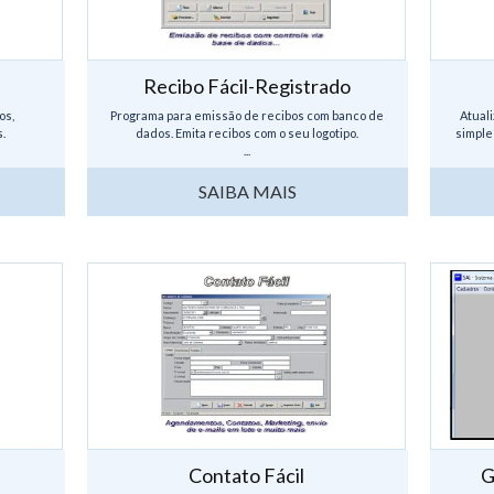
Recibo Fácil-Registrado
os,
Programa para emissão de recibos com banco de
Atuali
.
dados. Emita recibos com o seu logotipo.
simple
...
SAIBA MAIS
Contato Fácil
G