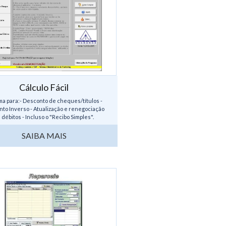
Cálculo Fácil
ma para:- Desconto de cheques/títulos -
to Inverso - Atualização e renegociação
 débitos - Incluso o "Recibo Simples".
...
SAIBA MAIS