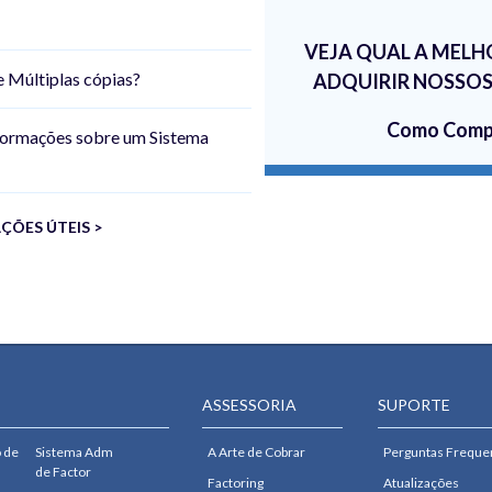
VEJA QUAL A MELH
 Múltiplas cópias?
ADQUIRIR NOSSOS
Como Comp
formações sobre um Sistema
ÇÕES ÚTEIS >
ASSESSORIA
SUPORTE
 de
Sistema Adm
A Arte de Cobrar
Perguntas Freque
de Factor
Factoring
Atualizações