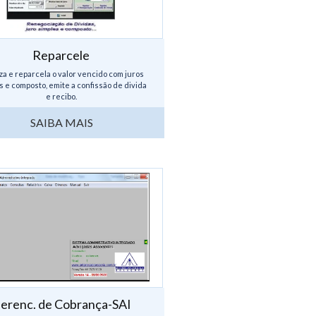
Reparcele
za e reparcela o valor vencido com juros
s e composto, emite a confissão de divida
e recibo.
...
SAIBA MAIS
erenc. de Cobrança-SAI